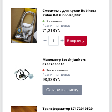
Смеситель для кухни Rubineta
Rubin R-8 Globo R8J002
В наличии
Розничная цена:
71,21BYN
В корзину
Манометр Bosch-Junkers
87387036010
Нет в наличии
Розничная цена:
98,33BYN
Оставить заявку
Трансформатор 87172010520